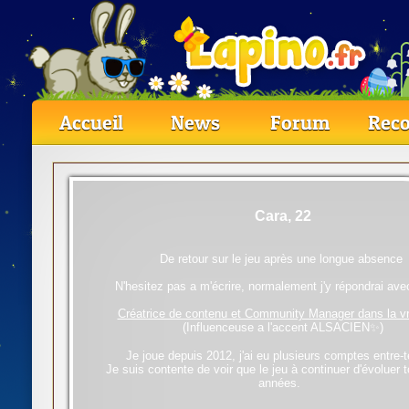
Accueil
News
Forum
Reco
Cara, 22
De retour sur le jeu après une longue absence
N'hesitez pas a m'écrire, normalement j'y répondrai avec 
Créatrice de contenu et Community Manager dans la vr
(Influenceuse a l'accent ALSACIEN✨)
Je joue depuis 2012, j'ai eu plusieurs comptes entre-
Je suis contente de voir que le jeu à continuer d'évoluer 
années.