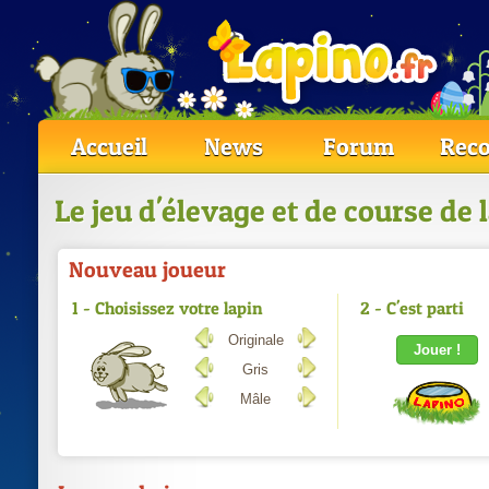
Accueil
News
Forum
Reco
Le jeu d'élevage et de course de 
Nouveau joueur
1 - Choisissez votre lapin
2 - C'est parti
Originale
Gris
Mâle