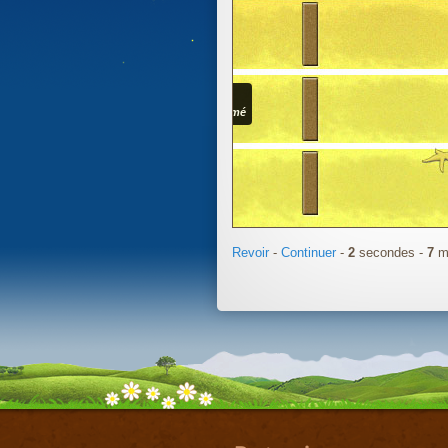
pprimé
Revoir
-
Continuer
-
3
secondes -
11
m