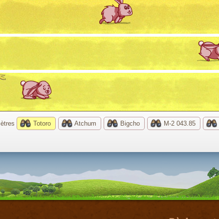
ètres
Totoro
Atchum
Bigcho
M-2 043.85