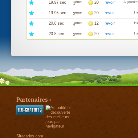
19.97 sec
ème
20
revoir
Aujourd'h
3
19.95 sec
ème
20
revoir
Hi
3
20.8 sec
ème
12
revoir
Hi
4
20.8 sec
ème
20
revoir
Hi
3
Partenaires :
Sitacados.com