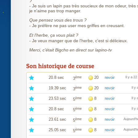
?
- Je suis un lapin pas très soucieux de mon odeur, très 
je n'aime pas trop manger.
Que pensez vous des trous ?
- Je préfère ne pas user mes griffes en creusant.
Et l'herbe, ça vous plait ?
- Je veux manger que de l'herbe, c'est si délicieux.
Merci, c'était Bigcho en direct sur lapino-tv
Son historique de course
20.8 sec
ème
20
revoir
Il y a 2
3
19.39 sec
ème
20
revoir
Il y
3
23.53 sec
ème
8
revoir
Il y
5
20.8 sec
ème
8
revoir
Il y
5
23.61 sec
ème
8
revoir
Aujourd'h
5
25.05 sec
ème
8
revoir
Aujourd'h
5