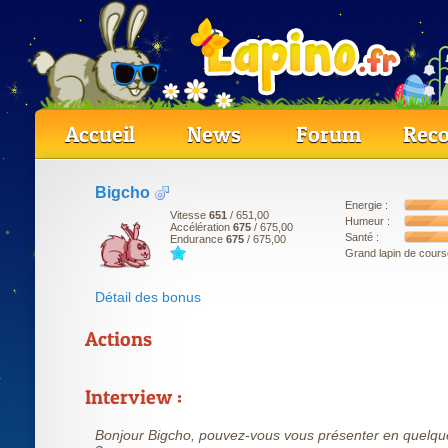
Accueil
News
Forum
Reco
Bigcho
Energie :
Vitesse
651
/ 651,00
Humeur :
Accélération
675
/ 675,00
Santé :
Endurance
675
/ 675,00
Grand lapin de cours
Détail des bonus
Actions
Interview :
Bonjour Bigcho, pouvez-vous vous présenter en quelq