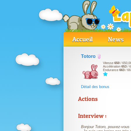
Accueil
News
Totoro
Vitesse
650
/ 650,0
Accélération
653
/ 
Endurance
663
/ 66
Détail des bonus
Actions
Interview :
Bonjour Totoro, pouvez-vous