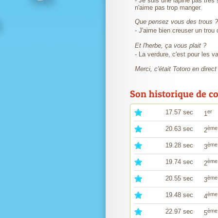
- Je suis une lapine pas très
n'aime pas trop manger.
Que pensez vous des trous ?
- J'aime bien creuser un tro
Et l'herbe, ça vous plait ?
- La verdure, c'est pour les v
Merci, c'était Totoro en direct
Son historique de c
17.57 sec
er
1
20.63 sec
ème
2
19.28 sec
ème
3
19.74 sec
ème
2
20.55 sec
ème
3
19.48 sec
ème
4
22.97 sec
ème
5