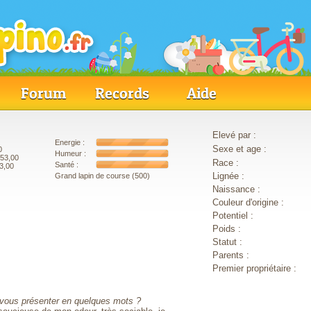
Forum
Records
Aide
Elevé par :
Energie :
Sexe et age :
0
Humeur :
653,00
Race :
Santé :
3,00
Lignée :
Grand lapin de course (500)
Naissance :
Couleur d'origine :
Potentiel :
Poids :
Statut :
Parents :
Premier propriétaire :
 vous présenter en quelques mots ?