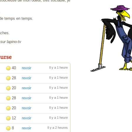
 soucieuse de mon odeur, très sociable, je
u de temps en temps.
aches.
 sur lapino-tv
ourse
40
revoir
Il y a 1 heure
28
revoir
Il y a 1 heure
20
revoir
Il y a 1 heure
28
revoir
Il y a 1 heure
20
revoir
Il y a 1 heure
12
revoir
Il y a 1 heure
8
revoir
Il y a 2 heures