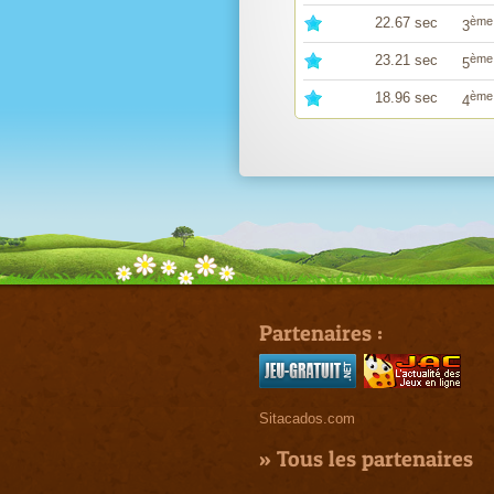
22.67 sec
ème
3
23.21 sec
ème
5
18.96 sec
ème
4
Partenaires :
Sitacados.com
»
Tous les partenaires