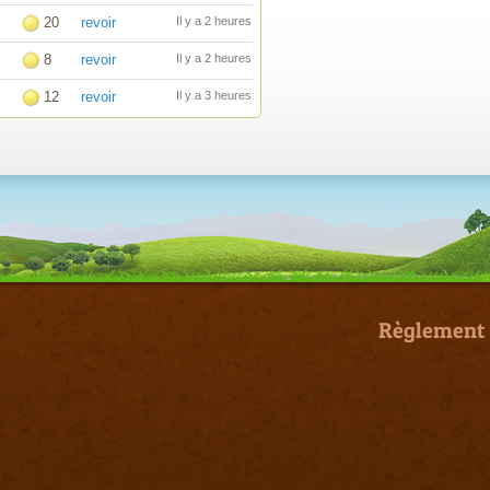
20
revoir
Il y a 2 heures
8
revoir
Il y a 2 heures
12
revoir
Il y a 3 heures
Règlement