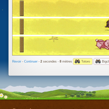
Revoir
-
Continuer
-
3
secondes -
10
mètres
Totoro
Big