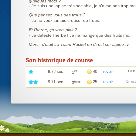
quelques mots ?
- Je suis une lapine très sociable, je n'aime pas trop m
Que pensez vous des trous ?
- Je ne veux jamais creuser de trous.
Et l'herbe, ça vous plait ?
- Je déteste l'herbe ! Je ne mange que des fruits moi.
Merci, c'était La Team Racket en direct sur lapino-tv
Son historique de course
9.78 sec
er
40
revoir
En fé
1
9.71 sec
ème
25
revoir
En oct
3