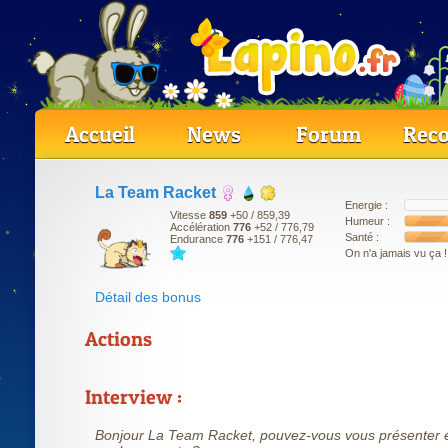
Accueil
News
Forum
Reco
La Team Racket
Energie :
Vitesse
859
+50
/ 859,39
Humeur :
Accélération
776
+52
/ 776,79
Santé :
Endurance
776
+151
/ 776,47
On n'a jamais vu ça !
Détail des bonus
Actions
Interview :
Bonjour La Team Racket, pouvez-vous vous présenter 