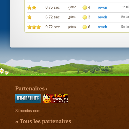
8.75 sec
ème
4
revoir
En fé
5
6.72 sec
ème
3
revoir
En ja
4
9.72 sec
ème
6
revoir
En ja
5
Partenaires :
Sitacados.com
»
Tous les partenaires