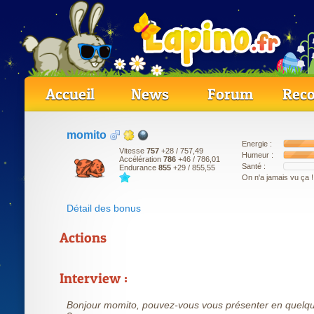
Accueil
News
Forum
Reco
momito
Energie :
Vitesse
757
+28
/ 757,49
Humeur :
Accélération
786
+46
/ 786,01
Santé :
Endurance
855
+29
/ 855,55
On n'a jamais vu ça !
Détail des bonus
Actions
Interview :
Bonjour momito, pouvez-vous vous présenter en quelq