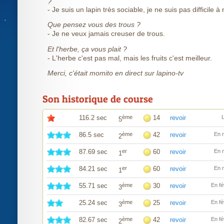
?
- Je suis un lapin très sociable, je ne suis pas difficile à 
Que pensez vous des trous ?
- Je ne veux jamais creuser de trous.
Et l'herbe, ça vous plait ?
- L'herbe c'est pas mal, mais les fruits c'est meilleur.
Merci, c'était momito en direct sur lapino-tv
Son historique de course
116.2 sec
ème
14
revoir
L
5
86.5 sec
ème
42
revoir
En 
2
87.69 sec
er
60
revoir
En 
1
84.21 sec
er
60
revoir
En 
1
55.71 sec
ème
30
revoir
En fé
3
25.24 sec
ème
25
revoir
En fé
3
82.67 sec
ème
42
revoir
En fé
2