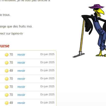
s m'embêter, je ne suis pas difficile à
e trous.
mange que des fruits moi.
rect sur lapino-tv
ourse
70
revoir
En juin 2025
70
revoir
En juin 2025
49
revoir
En juin 2025
70
revoir
En juin 2025
70
revoir
En juin 2025
70
revoir
En juin 2025
49
revoir
En juin 2025