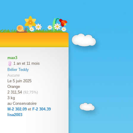
max3
1 an et 11 mois
Bélier Teddy
Aucune
Le 5 juin 2025
Orange
2 311,54
(92,75%)
3 kg
au Conservatoire
M-2 302.09
et
F-2 304.39
lisa2003