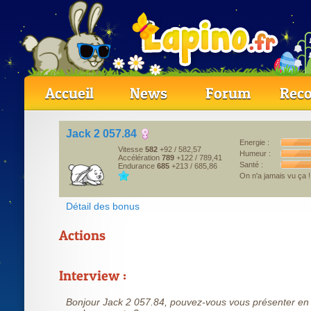
Accueil
News
Forum
Reco
Jack 2 057.84
Energie :
Vitesse
582
+92
/ 582,57
Humeur :
Accélération
789
+122
/ 789,41
Santé :
Endurance
685
+213
/ 685,86
On n'a jamais vu ça 
Détail des bonus
Actions
Interview :
Bonjour Jack 2 057.84, pouvez-vous vous présenter en