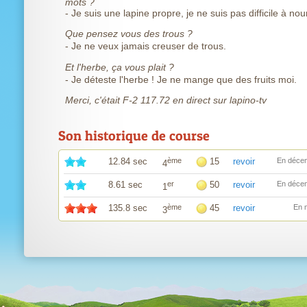
mots ?
- Je suis une lapine propre, je ne suis pas difficile à nour
Que pensez vous des trous ?
- Je ne veux jamais creuser de trous.
Et l'herbe, ça vous plait ?
- Je déteste l'herbe ! Je ne mange que des fruits moi.
Merci, c'était F-2 117.72 en direct sur lapino-tv
Son historique de course
12.84 sec
ème
15
revoir
En déce
4
8.61 sec
er
50
revoir
En déce
1
135.8 sec
ème
45
revoir
En 
3