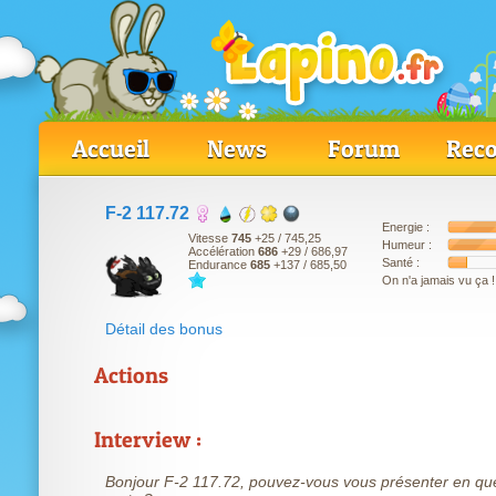
Accueil
News
Forum
Reco
F-2 117.72
Energie :
Vitesse
745
+25
/ 745,25
Humeur :
Accélération
686
+29
/ 686,97
Santé :
Endurance
685
+137
/ 685,50
On n'a jamais vu ça !
Détail des bonus
Actions
Interview :
Bonjour F-2 117.72, pouvez-vous vous présenter en qu