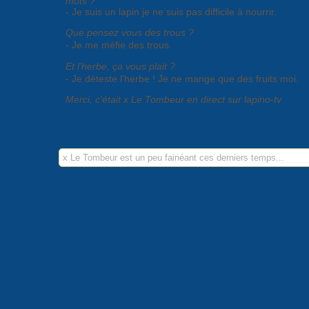
mots ?
- Je suis un lapin je ne suis pas difficile à nourrir.
Que pensez vous des trous ?
- Je me méfie des trous.
Et l'herbe, ça vous plait ?
- Je déteste l'herbe ! Je ne mange que des fruits moi.
Merci, c'était x Le Tombeur en direct sur lapino-tv
Son historique de course
x Le Tombeur est un peu fainéant ces derniers temps...
Partenaires :