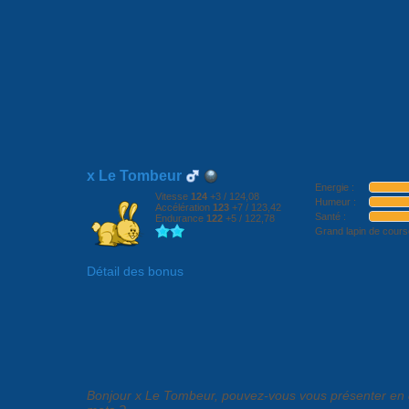
Accueil
News
Forum
Reco
x Le Tombeur
Energie :
Vitesse
124
+3
/ 124,08
Humeur :
Accélération
123
+7
/ 123,42
Santé :
Endurance
122
+5
/ 122,78
Grand lapin de cours
Détail des bonus
Actions
Interview :
Bonjour x Le Tombeur, pouvez-vous vous présenter en