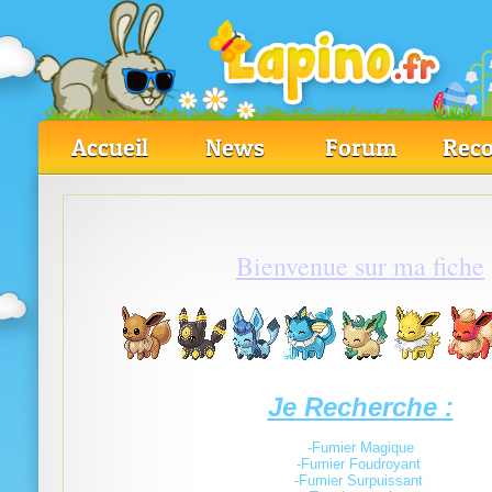
Accueil
News
Forum
Reco
Bienvenue sur ma fiche
Je Recherche :
-Fumier Magique
-Fumier Foudroyant
-Fumier Surpuissant