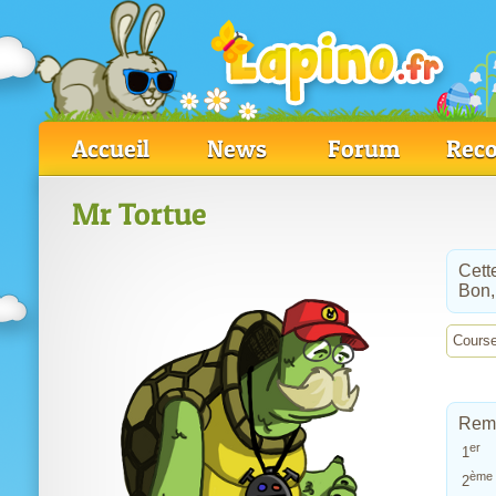
Accueil
News
Forum
Reco
Mr Tortue
Cette
Bon,
Course
Remi
er
1
ème
2