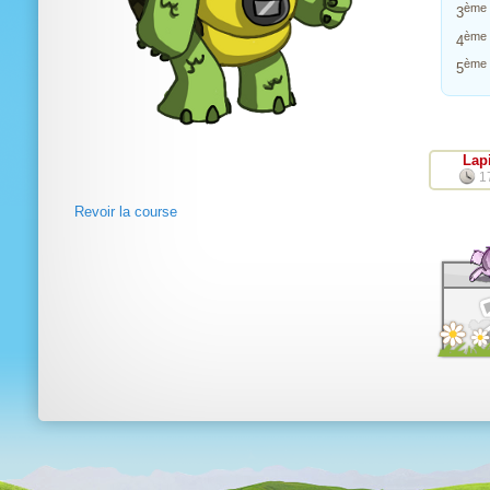
ème
3
ème
4
ème
5
Lap
1
Revoir la course