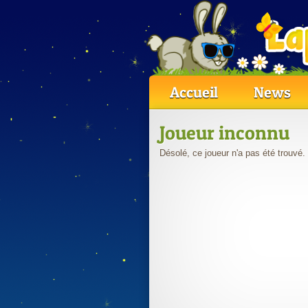
Accueil
News
Joueur inconnu
Désolé, ce joueur n'a pas été trouvé.