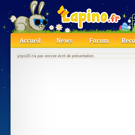
Accueil
News
Forum
Reco
yoyo16 n'a pas encore écrit de présentation...