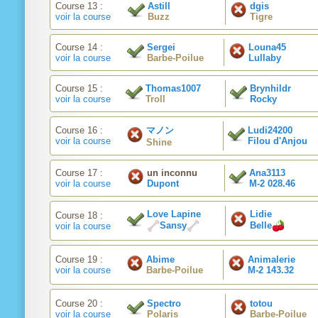
Course 13 :
Astill
dgis
voir la course
Buzz
Tigre
Course 14 :
Sergei
Louna45
voir la course
Barbe-Poilue
Lullaby
Course 15 :
Thomas1007
Brynhildr
voir la course
Troll
Rocky
Course 16 :
マノン
Ludi24200
voir la course
Filou d'Anjou
Shine
Course 17 :
un inconnu
Ana3113
voir la course
Dupont
M-2 028.46
Love Lapine
Lidie
Course 18 :
Sansy
Belle
voir la course
Course 19 :
Abime
Animalerie
voir la course
Barbe-Poilue
M-2 143.32
Course 20 :
Spectro
totou
voir la course
Polaris
Barbe-Poilue