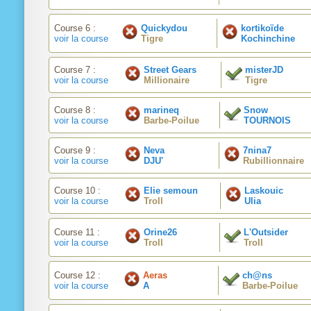
Course 6 :
Quickydou
kortikoïde
voir la course
Tigre
Kochinchine
Course 7 :
Street Gears
misterJD
voir la course
Millionaire
Tigre
Course 8 :
marineq
Snow
voir la course
Barbe-Poilue
TOURNOIS
Course 9 :
Neva
7nina7
voir la course
DJU'
Rubillionnaire
Course 10 :
Elie semoun
Laskouic
voir la course
Troll
Ulia
Course 11 :
Orine26
L'Outsider
voir la course
Troll
Troll
Course 12 :
Aeras
ch@ns
voir la course
A
Barbe-Poilue