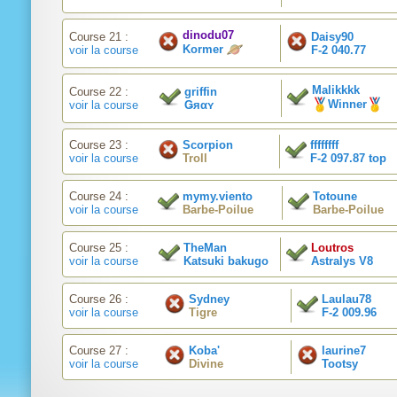
dinodu07
Course 21 :
Daisy90
Kormer
voir la course
F-2 040.77
Malikkkk
Course 22 :
griffin
Winner
voir la course
Ǥяαʏ
Course 23 :
Scorpion
ffffffff
voir la course
Troll
F-2 097.87 top
Course 24 :
mymy.viento
Totoune
voir la course
Barbe-Poilue
Barbe-Poilue
Course 25 :
TheMan
Loutros
voir la course
Katsuki bakugo
Astralys V8
Course 26 :
Sydney
Laulau78
voir la course
Tigre
F-2 009.96
Course 27 :
Koba'
laurine7
voir la course
Divine
Tootsy