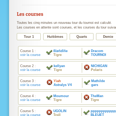
Les courses
Toutes les cinq minutes un nouveau tour du tournoi est calculé.
Les courses en attente sont courues, et les courses du tour suiva
Tour 1
Huitièmes
Quarts
Demie
Course 1 :
ßløñdïñe
Dracom
voir la course
Tigre
TOURNOI
Course 2 :
kellyan
NICHIGAN
voir la course
Tigre
Polaris
Course 3 :
Yiah
Mathilde
voir la course
Astralys V4
gars
Course 4 :
Moumour
TheMan
voir la course
Tigre
Tigre
Course 5 :
UGOLIN
pppppppppppp
voir la course
Troll
BLEUET